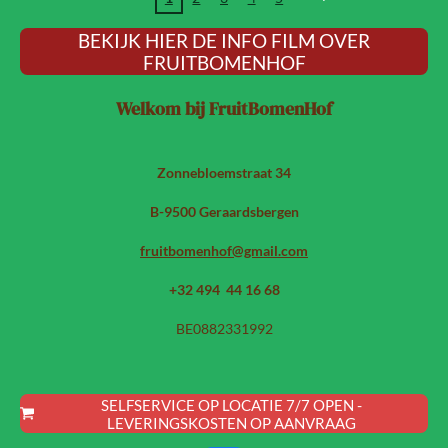
BEKIJK HIER DE INFO FILM OVER
FRUITBOMENHOF
Welkom bij FruitBomenHof
Zonnebloemstraat 34
B-9500 Geraardsbergen
fruitbomenhof@gmail.com
+32 494 44 16 68
BE0882331992
SELFSERVICE OP LOCATIE 7/7 OPEN -
LEVERINGSKOSTEN OP AANVRAAG