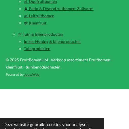
🍏 Duofruitbomen
🪴 Patio & Dwergfruitbomen-Zuilvorm
🌿 Leifruitbomen
🍓 Kleinfruit
🌱 Tuin & Bijenproducten
Imker Honing & bijenproducten
Tuinproducten
© 2025 FruitBomenHof- Verkoop assortiment Fruitbomen -
kleinfruit - tuinbenodigdheden
Powered by
JouwWeb
Deze website gebruikt cookies voor analyse-