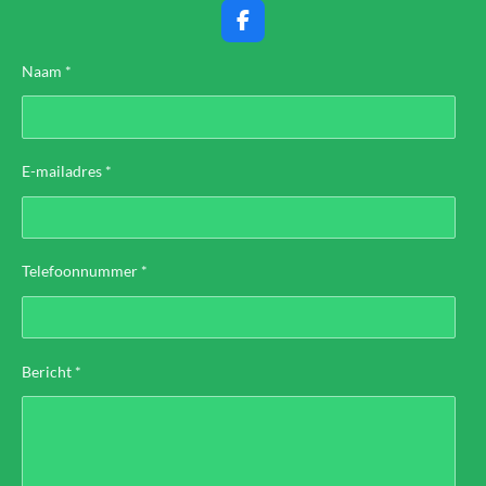
F
a
c
Naam *
e
b
o
o
k
E-mailadres *
Telefoonnummer *
Bericht *