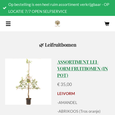
Op bestelling is een heel ruim assortiment verkrijgbaar - OP
Ga
LOCATIE 7/7 OPEN SELFSERVICE
direct
naar
de
hoofdinhoud
🌿 Leifruitbomen
ASSORTIMENT LEI-
VORM FRUITBOMEN (IN
POT)
€ 35,00
LEIVORM
-AMANDEL
-ABRIKOOS (Tros oranje)