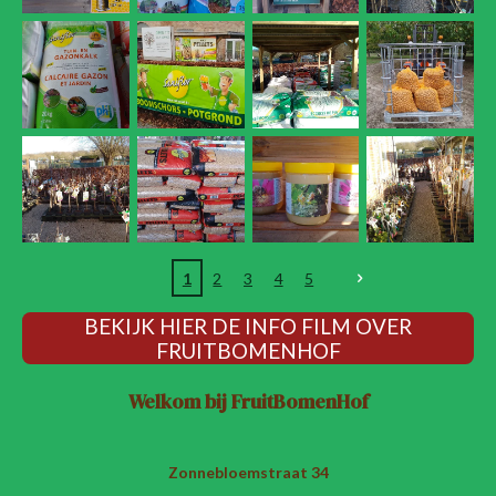
1
2
3
4
5
BEKIJK HIER DE INFO FILM OVER
FRUITBOMENHOF
Welkom bij FruitBomenHof
Zonnebloemstraat 34