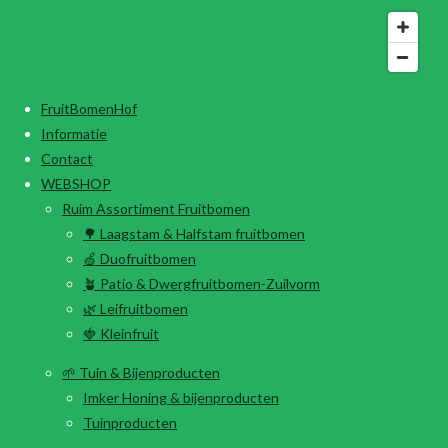
FruitBomenHof
Informatie
Contact
WEBSHOP
Ruim Assortiment Fruitbomen
🌳 Laagstam & Halfstam fruitbomen
🍏 Duofruitbomen
🪴 Patio & Dwergfruitbomen-Zuilvorm
🌿 Leifruitbomen
🍓 Kleinfruit
🌱 Tuin & Bijenproducten
Imker Honing & bijenproducten
Tuinproducten