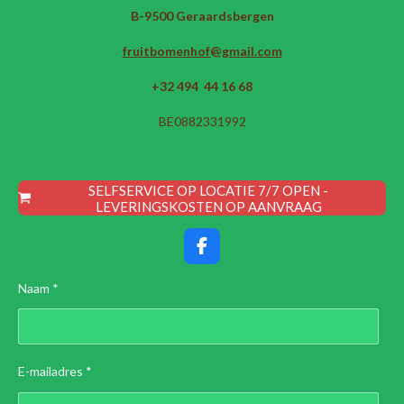
B-9500 Geraardsbergen
fruitbomenhof@gmail.com
+32 494 44 16 68
BE0882331992
SELFSERVICE OP LOCATIE 7/7 OPEN -
LEVERINGSKOSTEN OP AANVRAAG
F
a
c
Naam *
e
b
o
o
k
E-mailadres *