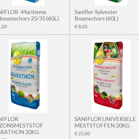
NIFLOR -Maritieme
Saniflor-Sylvester
nboomschors 25/35 (60L)
Boomschors (60L)
1,00
€ 8,00
NIFLOR
SANIFLOR UNIVERSELE
ZONSMESTSTOF
MESTSTOFFEN 20KG
RATHON 20KG
€ 25,00