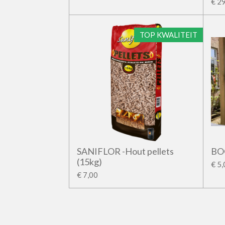
€ 2
TOP KWALITEIT
SANIFLOR -Hout pellets
BO
(15kg)
€ 5
€ 7,00