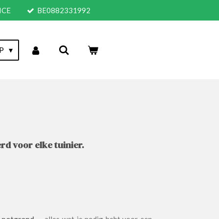
VICE
BE0882331992
P
d voor elke tuinier.
e
potgrond
— alles wat je nodig hebt voor een