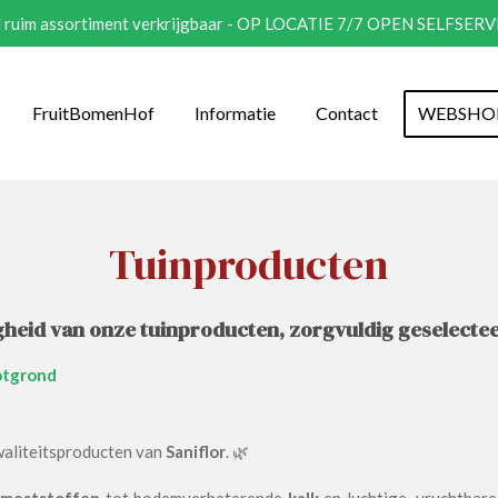
eel ruim assortiment verkrijgbaar - OP LOCATIE 7/7 OPEN SELFSER
FruitBomenHof
Informatie
Contact
WEBSHO
Tuinproducten
gheid van onze tuinproducten, zorgvuldig geselecteer
otgrond
kwaliteitsproducten van
Saniflor
. 🌿
e
meststoffen
tot bodemverbeterende
kalk
en luchtige, vruchtbar