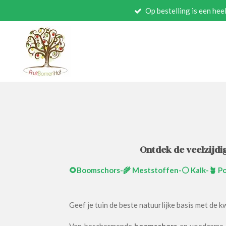
Op bestelling is een h
Ga
direct
naar
de
hoofdinhoud
Ontdek de veelzijdi
🌻Boomschors-🌾 Meststoffen-⚪ Kalk-🪴 P
Geef je tuin de beste natuurlijke basis met de 
Van beschermende
boomschors
en voedzam