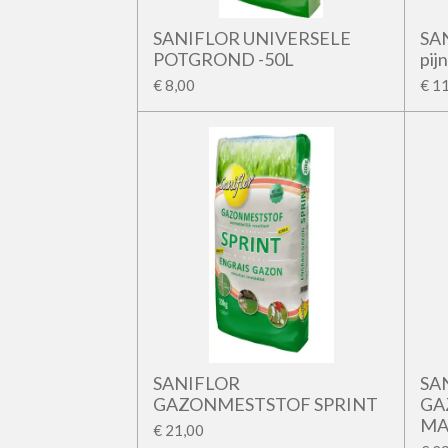
SANIFLOR UNIVERSELE
SA
POTGROND -50L
pij
€ 8,00
€ 1
SANIFLOR
SA
GAZONMESTSTOF SPRINT
GA
MA
€ 21,00