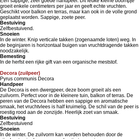
Een sappige, zeer goede handpeer. Dit leuke kleine boompje
groeit enkele centimeters per jaar en geeft echte vruchten.
Geschikt voor balkon en terras, maar kan ook in de volle grond
geplaatst worden. Sappige, zoete peer.
Bestuiving
Zelfbestuivend.
Snoeien
In de winter. Knip verticale takken (zogenaamde loten) weg. In
de beginjaren is horizontaal buigen van vruchtdragende takken
noodzakelijk.
Bemesting
In de herfst een rijke gift van een organische meststof.
Decora (zuilpeer)
Pyrus communis Decora
Handpeer
De Decora is een dwergpeer, deze boom groeit als een
zuilvorm. Perfect voor in de kleinere tuin, balkon of terras. De
peren van de Decora hebben een sappige en aromatische
smaak, het vruchtvlees is half kruimelig. De schil van de peer is
roestig rood aan de zonzijde. Heerlijk zoet van smaak.
Bestuiving
Zelfbestuivend
Snoeien
In de winter. De zuilvorm kan worden behouden door de