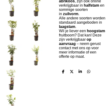
abrikoos
, zijn ook online
verkrijgbaar in
halfstam
en
sommige soorten
in
zuilvorm
.
Alle andere soorten worden
standaard aangeboden in
laagstam
.
Wil je liever een
hoogstam
fruitboom? Dat kan! Deze
zijn verkrijgbaar
op
aanvraag
– neem gerust
contact met ons op voor
meer informatie of een
offerte op maat.
D
D
S
D
e
e
h
e
l
e
a
l
e
l
r
e
n
e
n