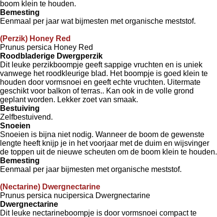
boom klein te houden.
Bemesting
Eenmaal per jaar wat bijmesten met organische meststof.
(Perzik) Honey Red
Prunus persica Honey Red
Roodbladerige Dwergperzik
Dit leuke perzikboompje geeft sappige vruchten en is uniek
vanwege het roodkleurige blad. Het boompje is goed klein te
houden door vormsnoei en geeft echte vruchten. Uitermate
geschikt voor balkon of terras.. Kan ook in de volle grond
geplant worden. Lekker zoet van smaak.
Bestuiving
Zelfbestuivend.
Snoeien
Snoeien is bijna niet nodig. Wanneer de boom de gewenste
lengte heeft knijp je in het voorjaar met de duim en wijsvinger
de toppen uit de nieuwe scheuten om de boom klein te houden.
Bemesting
Eenmaal per jaar bijmesten met organische meststof.
(Nectarine) Dwergnectarine
Prunus persica nucipersica Dwergnectarine
Dwergnectarine
Dit leuke nectarineboompje is door vormsnoei compact te