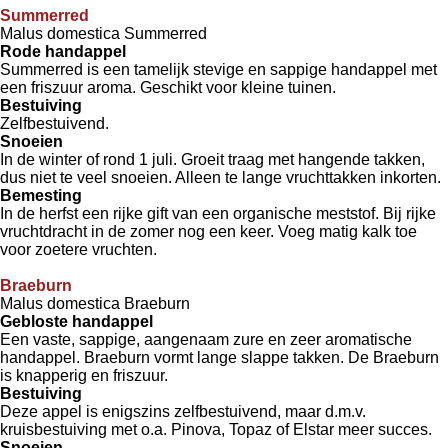
Summerred
Malus domestica Summerred
Rode handappel
Summerred is een tamelijk stevige en sappige handappel met
een friszuur aroma. Geschikt voor kleine tuinen.
Bestuiving
Zelfbestuivend.
Snoeien
In de winter of rond 1 juli. Groeit traag met hangende takken,
dus niet te veel snoeien. Alleen te lange vruchttakken inkorten.
Bemesting
In de herfst een rijke gift van een organische meststof. Bij rijke
vruchtdracht in de zomer nog een keer. Voeg matig kalk toe
voor zoetere vruchten.
Braeburn
Malus domestica Braeburn
Gebloste handappel
Een vaste, sappige, aangenaam zure en zeer aromatische
handappel. Braeburn vormt lange slappe takken. De Braeburn
is knapperig en friszuur.
Bestuiving
Deze appel is enigszins zelfbestuivend, maar d.m.v.
kruisbestuiving met o.a. Pinova, Topaz of Elstar meer succes.
Snoeien