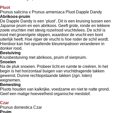
Pluot
Prunus salicina x Prunus armeniaca Pluot Dapple Dandy
Abrikoos-pruim
De Dapple Dandy is een ‘pluot’. Dit is een kruising tussen een
Japanse pruim en een abrikoos. Geeft grote, ronde en lekkere
zoete vruchten met stevig roze/rood vruchtvlees. De schil is
rood met groen/gele stippen, waardoor de vrucht een bont
uiterlijk heeft. Hoe rijper de vrucht is hoe roder de schil wordt.
Hierdoor kan het opvallende kleurenpatroon veranderen in
donker rood.
Bestuiving
Kruisbestuiving met abrikoos, pruim of sierpruim.
Snoeien
Na de pluk snoeien. Probeer licht en ruimte te creëren. In het
begin is het horizontaal buigen van vruchtdragende takken
gewenst. Dunne rechtopstaande takken (zgn. loten)
wegnemen.
Bemesting
Pluots houden van kalkrijke, voedzame en niet te natte grond.
Geef een matige hoeveelheid organische meststof.
Czar
Prunus domestica Czar
Pruim