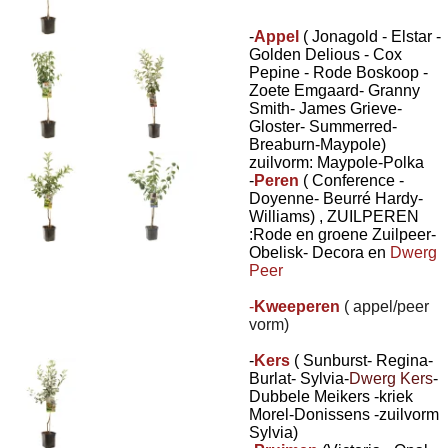
-
Appel
( Jonagold - Elstar -
Golden Delious - Cox
Pepine - Rode Boskoop -
Zoete Emgaard- Granny
Smith- James Grieve-
Gloster- Summerred-
Breaburn-Maypole)
zuilvorm: Maypole-Polka
-
Peren
( Conference -
Doyenne- Beurré Hardy-
Williams) , ZUILPEREN
:Rode en groene Zuilpeer-
Obelisk- Decora en
Dwerg
Peer
-
Kweeperen
( appel/peer
vorm)
-
Kers
( Sunburst- Regina-
Burlat- Sylvia-
Dwerg Kers
-
Dubbele Meikers -kriek
Morel-Donissens -zuilvorm
Sylvia)