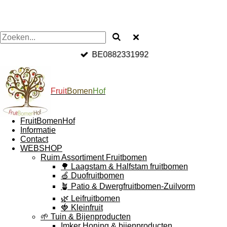
BE0882331992
Fruit
Bomen
Hof
FruitBomenHof
Informatie
Contact
WEBSHOP
Ruim Assortiment Fruitbomen
🌳 Laagstam & Halfstam fruitbomen
🍏 Duofruitbomen
🪴 Patio & Dwergfruitbomen-Zuilvorm
🌿 Leifruitbomen
🍓 Kleinfruit
🌱 Tuin & Bijenproducten
Imker Honing & bijenproducten