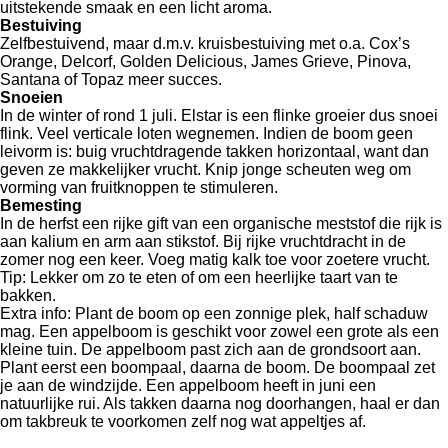
uitstekende smaak en een licht aroma.
Bestuiving
Zelfbestuivend, maar d.m.v. kruisbestuiving met o.a. Cox’s
Orange, Delcorf, Golden Delicious, James Grieve, Pinova,
Santana of Topaz meer succes.
Snoeien
In de winter of rond 1 juli. Elstar is een flinke groeier dus snoei
flink. Veel verticale loten wegnemen. Indien de boom geen
leivorm is: buig vruchtdragende takken horizontaal, want dan
geven ze makkelijker vrucht. Knip jonge scheuten weg om
vorming van fruitknoppen te stimuleren.
Bemesting
In de herfst een rijke gift van een organische meststof die rijk is
aan kalium en arm aan stikstof. Bij rijke vruchtdracht in de
zomer nog een keer. Voeg matig kalk toe voor zoetere vrucht.
Tip: Lekker om zo te eten of om een heerlijke taart van te
bakken.
Extra info: Plant de boom op een zonnige plek, half schaduw
mag. Een appelboom is geschikt voor zowel een grote als een
kleine tuin. De appelboom past zich aan de grondsoort aan.
Plant eerst een boompaal, daarna de boom. De boompaal zet
je aan de windzijde. Een appelboom heeft in juni een
natuurlijke rui. Als takken daarna nog doorhangen, haal er dan
om takbreuk te voorkomen zelf nog wat appeltjes af.