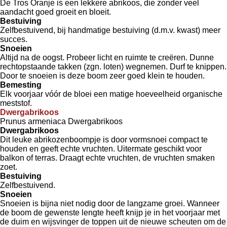
De Tros Oranje is een lekkere abrikoos, die zonder veel
aandacht goed groeit en bloeit.
Bestuiving
Zelfbestuivend, bij handmatige bestuiving (d.m.v. kwast) meer
succes.
Snoeien
Altijd na de oogst. Probeer licht en ruimte te creëren. Dunne
rechtopstaande takken (zgn. loten) wegnemen. Durf te knippen.
Door te snoeien is deze boom zeer goed klein te houden.
Bemesting
Elk voorjaar vóór de bloei een matige hoeveelheid organische
meststof.
Dwergabrikoos
Prunus armeniaca Dwergabrikoos
Dwergabrikoos
Dit leuke abrikozenboompje is door vormsnoei compact te
houden en geeft echte vruchten. Uitermate geschikt voor
balkon of terras. Draagt echte vruchten, de vruchten smaken
zoet.
Bestuiving
Zelfbestuivend.
Snoeien
Snoeien is bijna niet nodig door de langzame groei. Wanneer
de boom de gewenste lengte heeft knijp je in het voorjaar met
de duim en wijsvinger de toppen uit de nieuwe scheuten om de