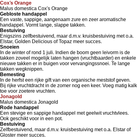
Cox’s Orange
Malus domestica Cox's Orange
Gebloste handappel
Een vaste, sappige, aangenaam zure en zeer aromatische
handappel. Vormt lange, slappe takken.
Bestuiving
Enigszins zelfbestuivend, maar d.m.v. kruisbestuiving met o.a.
Elstar, Golden Delicious of Topaz meer succes.
Snoeien
In de winter of rond 1 juli. Indien de boom geen leivorm is de
takken zoveel mogelijk laten hangen (vruchtbaarder) en enkele
nieuwe takken er in buigen voor vervangingssnoei. Te lange
takken wegknippen.
Bemesting
In de herfst een rijke gift van een organische meststof geven.
Bij rijke vruchtdracht in de zomer nog een keer. Voeg matig kalk
toe voor zoetere vruchten.
Jonagold
Malus domestica Jonagold
Rode handappel
Een stevige en sappige handappel met geelwit vruchtvlees.
Ook geschikt voor in een pot.
Bestuiving
Zelfbestuivend, maar d.m.v. kruisbestuiving met o.a. Elstar of
Gloster meer succes.