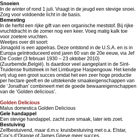
Snoeien
In de winter of rond 1 juli. Vraagt in de jeugd een stevige snoei.
Zorg voor voldoende licht in de basis.
Bemesting
In de herfst een rijke gift van een organische meststof. Bij rijke
vruchtdracht in de zomer nog een keer. Voeg matig kalk toe
voor zoetere vruchten.
Weetjes over dit soort:
Jonagold is een appelras. Deze ontstond in de U.S.A. en is in
Europa geïntroduceerd eind jaren 60 van de 20e eeuw, via Jef
De Coster (3 februari 1930 – 23 oktober 2010)
(Zuurbemde,België). Is daardoor veel aangeplant in de Sint-
Truidense fruitstreek in het Limburgse Haspengouw. Het kende
vrij vlug een groot succes omdat het een zeer hoge productie
per hectare geeft en de uitstekende smaakeigenschappen van
de ‘Jonathan’ combineert met de goede bewaareigenschappen
van de ‘Golden delicious’.
Golden Delicious
Malus domestica Golden Delicious
Gele handappel
Een stevige handappel, zacht zure smaak, later iets zoet.
Bestuiving
Zelfbestuivend, maar d.m.v. kruisbestuiving met o.a. Elstar,
Cox’s d’Orange of James Grieve meer succes.