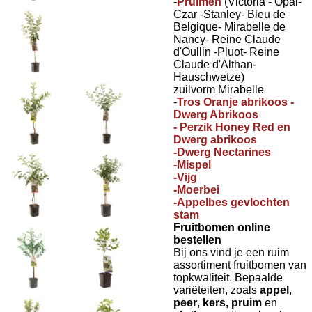
-
Pruimen
(Victoria - Opal-
Czar -Stanley- Bleu de
Belgique- Mirabelle de
Nancy- Reine Claude
d'Oullin -Pluot- Reine
Claude d'Althan-
Hauschwetze)
zuilvorm Mirabelle
-
Tros Oranje abrikoos -
Dwerg Abrikoos
- Perzik Honey Red en
Dwerg abrikoos
-Dwerg Nectarines
-Mispel
-Vijg
-Moerbei
-Appelbes gevlochten
stam
Fruitbomen online
bestellen
Bij ons vind je een ruim
assortiment fruitbomen van
topkwaliteit. Bepaalde
variëteiten, zoals
appel
,
peer
,
kers, pruim
en