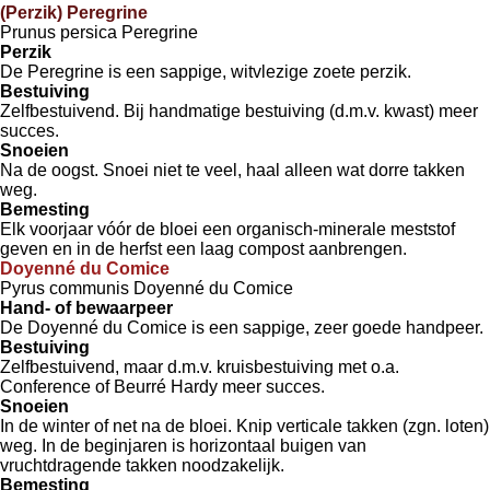
(Perzik) Peregrine
Prunus persica Peregrine
Perzik
De Peregrine is een sappige, witvlezige zoete perzik.
Bestuiving
Zelfbestuivend. Bij handmatige bestuiving (d.m.v. kwast) meer
succes.
Snoeien
Na de oogst. Snoei niet te veel, haal alleen wat dorre takken
weg.
Bemesting
Elk voorjaar vóór de bloei een organisch-minerale meststof
geven en in de herfst een laag compost aanbrengen.
Doyenné du Comice
Pyrus communis Doyenné du Comice
Hand- of bewaarpeer
De Doyenné du Comice is een sappige, zeer goede handpeer.
Bestuiving
Zelfbestuivend, maar d.m.v. kruisbestuiving met o.a.
Conference of Beurré Hardy meer succes.
Snoeien
In de winter of net na de bloei. Knip verticale takken (zgn. loten)
weg. In de beginjaren is horizontaal buigen van
vruchtdragende takken noodzakelijk.
Bemesting