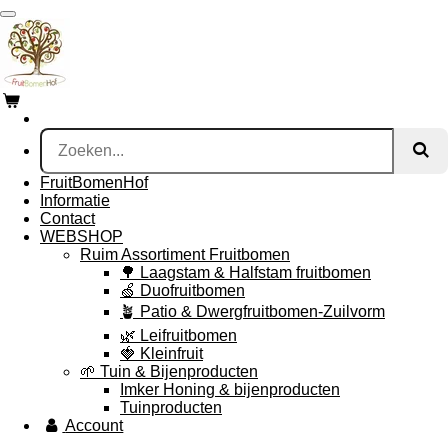
Ga
direct
naar
de
hoofdinhoud
FruitBomenHof
Informatie
Contact
WEBSHOP
Ruim Assortiment Fruitbomen
🌳 Laagstam & Halfstam fruitbomen
🍏 Duofruitbomen
🪴 Patio & Dwergfruitbomen-Zuilvorm
🌿 Leifruitbomen
🍓 Kleinfruit
🌱 Tuin & Bijenproducten
Imker Honing & bijenproducten
Tuinproducten
Account