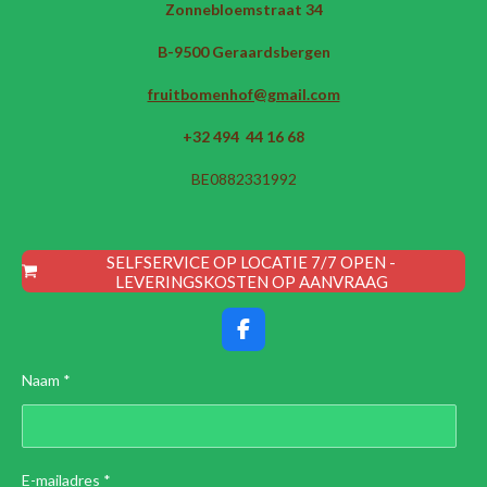
Zonnebloemstraat 34
B-9500 Geraardsbergen
fruitbomenhof@gmail.com
+32 494 44 16 68
BE0882331992
SELFSERVICE OP LOCATIE 7/7 OPEN -
LEVERINGSKOSTEN OP AANVRAAG
F
a
c
Naam *
e
b
o
o
k
E-mailadres *