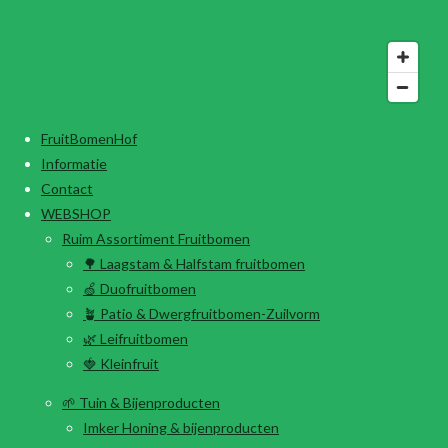
FruitBomenHof
Informatie
Contact
WEBSHOP
Ruim Assortiment Fruitbomen
🌳 Laagstam & Halfstam fruitbomen
🍏 Duofruitbomen
🪴 Patio & Dwergfruitbomen-Zuilvorm
🌿 Leifruitbomen
🍓 Kleinfruit
🌱 Tuin & Bijenproducten
Imker Honing & bijenproducten