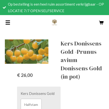
Op bestelling is een heel ruim assortiment verkrijgbaar - OP
Ga
LOCATIE 7/7 OPEN SELFSERVICE
direct
naar
de
hoofdinhoud
Kers Donissens
Gold -Prunus
avium
Donissens Gold
€ 26,00
(in pot)
Kers Donissens Gold
Halfstam