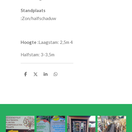
Standplaats
:
Zon/halfschaduw
Hoogte :
Laagstam: 2,5m 4
Halfstam: 3-3,5m
D
D
S
D
e
e
h
e
l
e
a
l
e
l
r
e
n
e
n