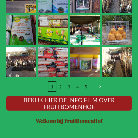
1
2
3
4
5
BEKIJK HIER DE INFO FILM OVER
FRUITBOMENHOF
Welkom bij FruitBomenHof