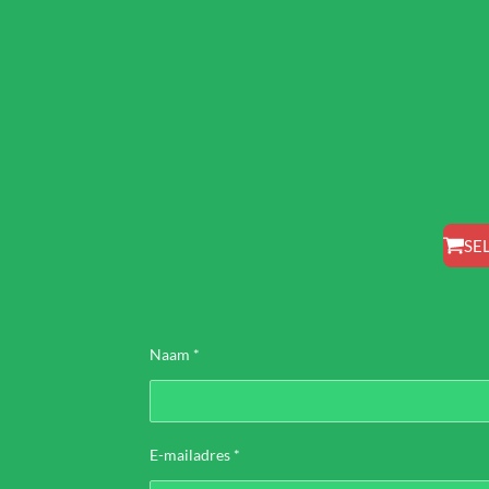
SE
Naam *
E-mailadres *