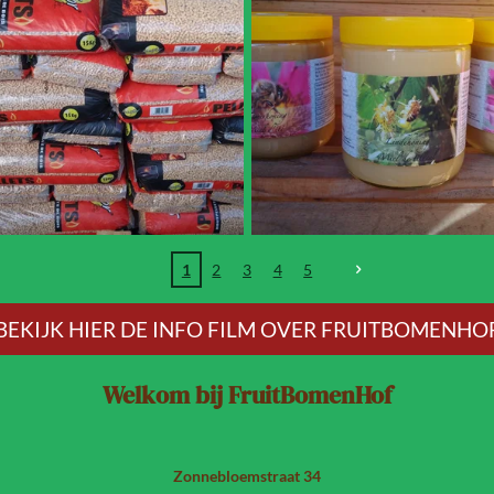
1
2
3
4
5
BEKIJK HIER DE INFO FILM OVER FRUITBOMENHO
Welkom bij FruitBomenHof
Zonnebloemstraat 34