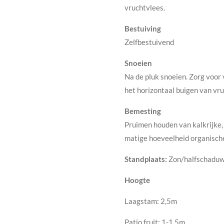
vruchtvlees.
Bestuiving
Zelfbestuivend
Snoeien
Na de pluk snoeien. Zorg voor v
het horizontaal buigen van v
Bemesting
Pruimen houden van kalkrijke,
matige hoeveelheid organisch
Standplaats:
Zon/halfschadu
Hoogte
Laagstam: 2,5m
Patio fruit: 1-1,5m