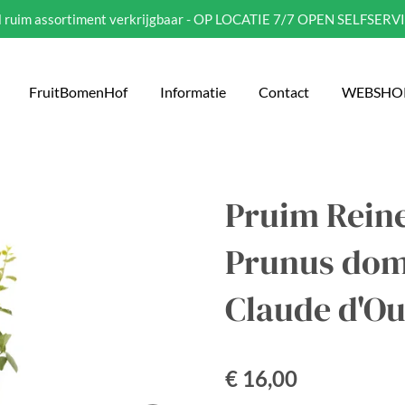
eel ruim assortiment verkrijgbaar - OP LOCATIE 7/7 OPEN SELFSERV
FruitBomenHof
Informatie
Contact
WEBSHO
Pruim Reine
Prunus dom
Claude d'Oul
€ 16,00