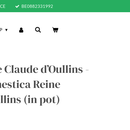
ICE
BE0882331992
P
 Claude d’Oullins -
estica Reine
lins (in pot)