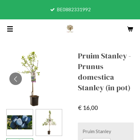
Ga
BE0882331992
direct
naar
de
hoofdinhoud
Pruim Stanley -
Prunus
domestica
Stanley (in pot)
€ 16,00
Pruim Stanley