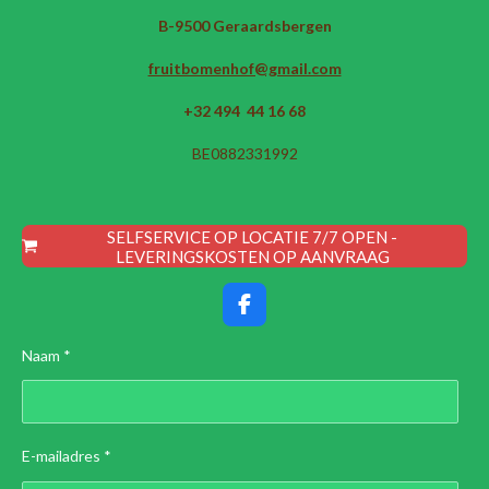
B-9500 Geraardsbergen
fruitbomenhof@gmail.com
+32 494 44 16 68
BE0882331992
SELFSERVICE OP LOCATIE 7/7 OPEN -
LEVERINGSKOSTEN OP AANVRAAG
F
a
c
Naam *
e
b
o
o
k
E-mailadres *