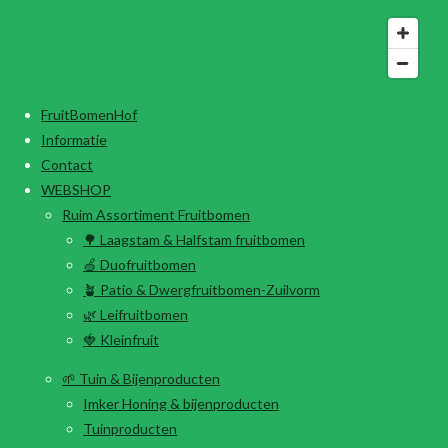
FruitBomenHof
Informatie
Contact
WEBSHOP
Ruim Assortiment Fruitbomen
🌳 Laagstam & Halfstam fruitbomen
🍏 Duofruitbomen
🪴 Patio & Dwergfruitbomen-Zuilvorm
🌿 Leifruitbomen
🍓 Kleinfruit
🌱 Tuin & Bijenproducten
Imker Honing & bijenproducten
Tuinproducten