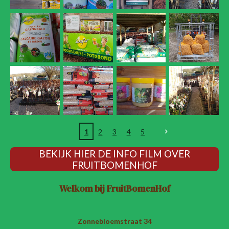
1
2
3
4
5
BEKIJK HIER DE INFO FILM OVER
FRUITBOMENHOF
Welkom bij FruitBomenHof
Zonnebloemstraat 34