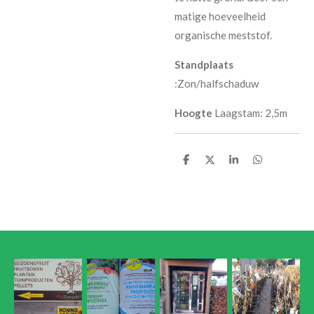
matige hoeveelheid
organische meststof.
Standplaats
:
Zon/halfschaduw
Hoogte
Laagstam: 2,5m
D
D
S
D
e
e
h
e
l
e
a
l
e
l
r
e
n
e
n