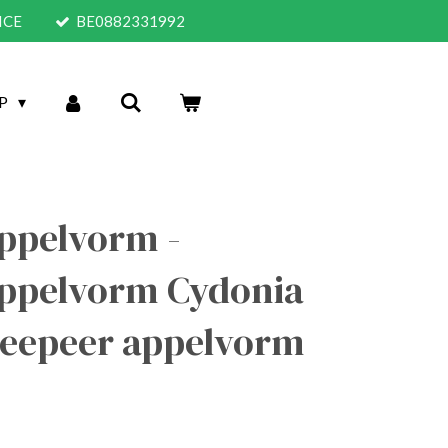
VICE
BE0882331992
P
ppelvorm -
ppelvorm Cydonia
eepeer appelvorm