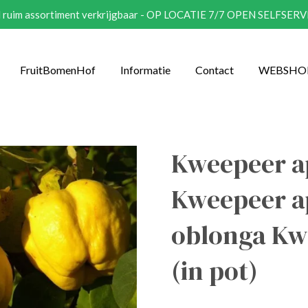
eel ruim assortiment verkrijgbaar - OP LOCATIE 7/7 OPEN SELFSER
FruitBomenHof
Informatie
Contact
WEBSHO
Kweepeer a
Kweepeer a
oblonga Kw
(in pot)