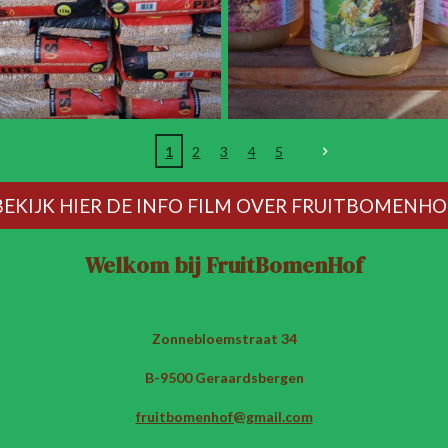
1
2
3
4
5
BEKIJK HIER DE INFO FILM OVER FRUITBOMENHO
Welkom bij FruitBomenHof
Zonnebloemstraat 34
B-9500 Geraardsbergen
fruitbomenhof@gmail.com