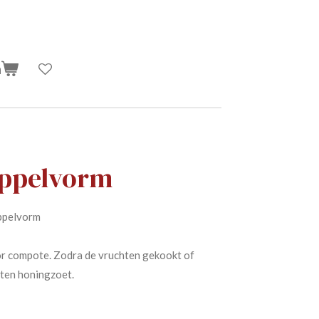
n
ppelvorm
ppelvorm
r compote. Zodra de vruchten gekookt of
hten honingzoet.