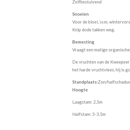
Zelfbestuivend
Snoeien
Voor de bloei, i.v.m. wintervo
Knip dode takken weg.
Bemesting
Vraagt een matige organische 
De vruchten van de Kweepeer 
het harde vruchtvlees, hij is g
Standplaats:
Zon/halfschadu
Hoogte
Laagstam: 2,5m
Halfstam: 3-3,5m