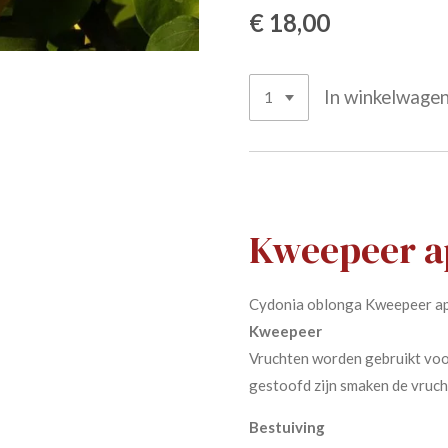
€ 18,00
In winkelwage
Kweepeer a
Cydonia oblonga Kweepeer a
Kweepeer
Vruchten worden gebruikt voo
gestoofd zijn smaken de vruc
Bestuiving