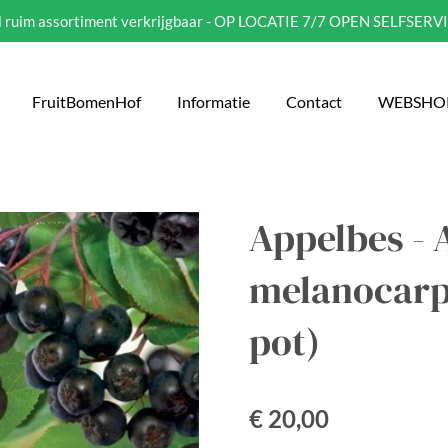
eel ruim assortiment verkrijgbaar - OP LOCATIE 7/7 OPEN SELFSERV
FruitBomenHof
Informatie
Contact
WEBSHO
Appelbes - 
melanocarp
pot)
€ 20,00