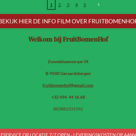
1
2
3
4
5
BEKIJK HIER DE INFO FILM OVER FRUITBOMENHO
Welkom bij FruitBomenHof
Zonnebloemstraat 34
B-9500 Geraardsbergen
fruitbomenhof@gmail.com
+32 494 44 16 68
BE0882331992
LFSERVICE OP LOCATIE 7/7 OPEN - LEVERINGSKOSTEN OP AAN