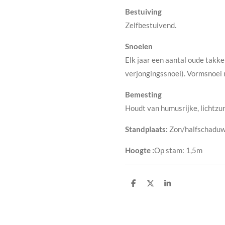
Bestuiving
Zelfbestuivend.
Snoeien
Elk jaar een aantal oude takk
verjongingssnoei). Vormsnoei m
Bemesting
Houdt van humusrijke, lichtzur
Standplaats:
Zon/halfschadu
Hoogte :
Op stam: 1,5m
D
D
S
e
e
h
l
e
a
e
l
r
n
e