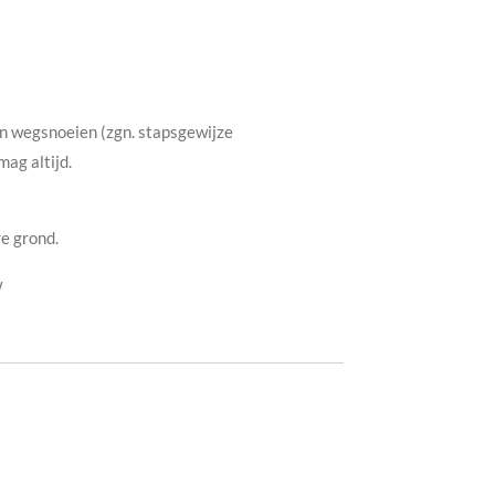
en wegsnoeien (zgn. stapsgewijze
ag altijd.
e grond.
w