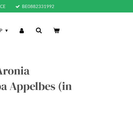
ICE
BE0882331992
P
Aronia
a Appelbes (in