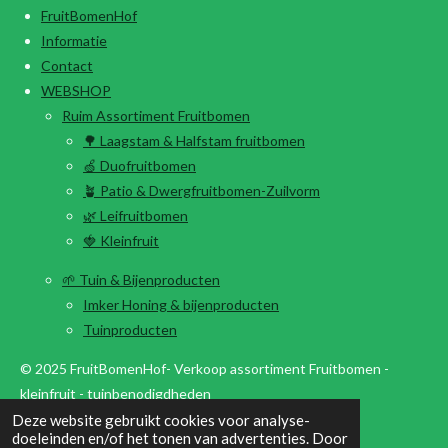
FruitBomenHof
Informatie
Contact
WEBSHOP
Ruim Assortiment Fruitbomen
🌳 Laagstam & Halfstam fruitbomen
🍏 Duofruitbomen
🪴 Patio & Dwergfruitbomen-Zuilvorm
🌿 Leifruitbomen
🍓 Kleinfruit
🌱 Tuin & Bijenproducten
Imker Honing & bijenproducten
Tuinproducten
© 2025 FruitBomenHof- Verkoop assortiment Fruitbomen -
kleinfruit - tuinbenodigdheden
Deze website gebruikt cookies voor analyse-
Powered by
JouwWeb
doeleinden en/of het tonen van advertenties. Door