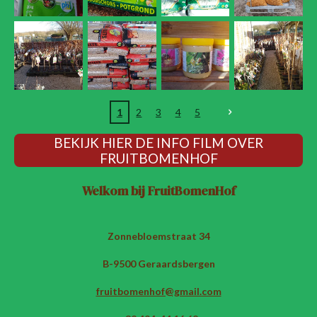
1
2
3
4
5
BEKIJK HIER DE INFO FILM OVER
FRUITBOMENHOF
Welkom bij FruitBomenHof
Zonnebloemstraat 34
B-9500 Geraardsbergen
fruitbomenhof@gmail.com