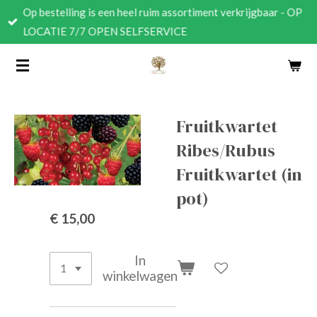
Op bestelling is een heel ruim assortiment verkrijgbaar - OP
Ga
LOCATIE 7/7 OPEN SELFSERVICE
direct
naar
de
hoofdinhoud
Fruitkwartet
Ribes/Rubus
Fruitkwartet (in
pot)
€ 15,00
In
winkelwagen