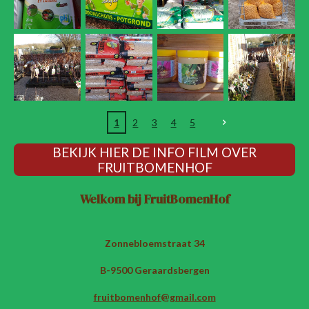
1
2
3
4
5
BEKIJK HIER DE INFO FILM OVER
FRUITBOMENHOF
Welkom bij FruitBomenHof
Zonnebloemstraat 34
B-9500 Geraardsbergen
fruitbomenhof@gmail.com