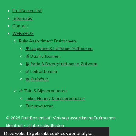
FruitBomenHof
Informatie
Contact
WEBSHOP
Ruim Assortiment Fruitbomen
🌳 Laagstam & Halfstam fruitbomen
🍏 Duofruitbomen
🪴 Patio & Dwergfruitbomen-Zuilvorm
🌿 Leifruitbomen
🍓 Kleinfruit
🌱 Tuin & Bijenproducten
Imker Honing & bijenproducten
Tuinproducten
© 2025 FruitBomenHof- Verkoop assortiment Fruitbomen -
kleinfruit - tuinbenodigdheden
Deze website gebruikt cookies voor analyse-
Powered by
JouwWeb