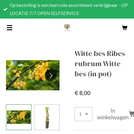
Op bestelling is een heel ruim assortiment verkrijgbaar - OP
Ga
LOCATIE 7/7 OPEN SELFSERVICE
direct
naar
de
hoofdinhoud
Witte bes Ribes
rubrum Witte
bes (in pot)
€ 8,00
In
winkelwagen