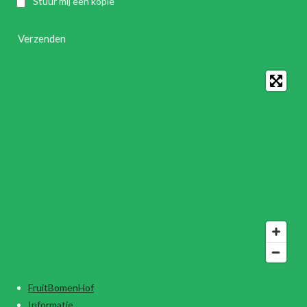
Stuur mij een kopie
Verzenden
FruitBomenHof
Informatie