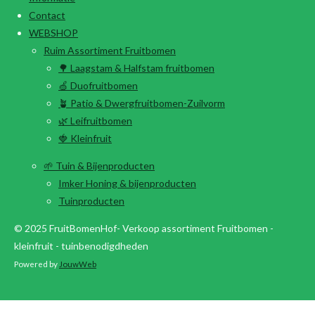
Contact
WEBSHOP
Ruim Assortiment Fruitbomen
🌳 Laagstam & Halfstam fruitbomen
🍏 Duofruitbomen
🪴 Patio & Dwergfruitbomen-Zuilvorm
🌿 Leifruitbomen
🍓 Kleinfruit
🌱 Tuin & Bijenproducten
Imker Honing & bijenproducten
Tuinproducten
© 2025 FruitBomenHof- Verkoop assortiment Fruitbomen -
kleinfruit - tuinbenodigdheden
Powered by
JouwWeb