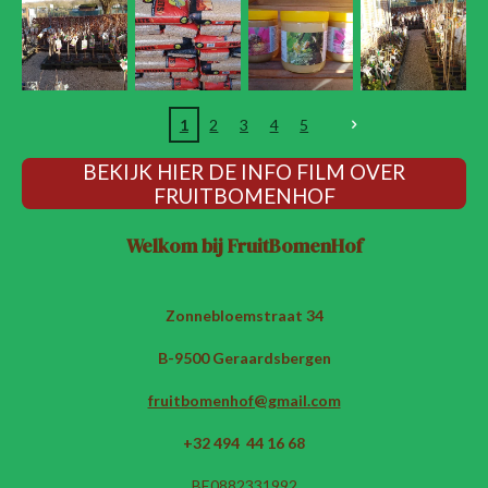
1
2
3
4
5
BEKIJK HIER DE INFO FILM OVER
FRUITBOMENHOF
Welkom bij FruitBomenHof
Zonnebloemstraat 34
B-9500 Geraardsbergen
fruitbomenhof@gmail.com
+32 494 44 16 68
BE0882331992