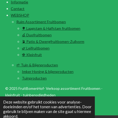
Informatie
Contact
WEBSHOP
Ruim Assortiment Fruitbomen
🌳 Laagstam & Halfstam fruitbomen
🍏 Duofruitbomen
🪴 Patio & Dwergfruitbomen-Zuilvorm
🌿 Leifruitbomen
🍓 Kleinfruit
🌱 Tuin & Bijenproducten
Imker Honing & bijenproducten
Tuinproducten
© 2025 FruitBomenHof- Verkoop assortiment Fruitbomen -
kleinfruit - tuinbenodigdheden
Deze website gebruikt cookies voor analyse-
Powered by
JouwWeb
doeleinden en/of het tonen van advertenties. Door
gebruik te blijven maken van de site gaat u hiermee
akkoord.