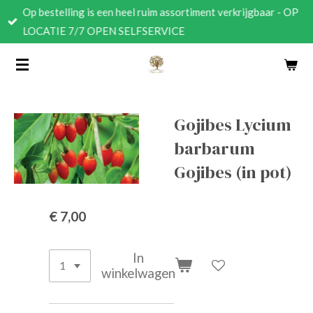
Op bestelling is een heel ruim assortiment verkrijgbaar - OP
Ga
LOCATIE 7/7 OPEN SELFSERVICE
direct
naar
de
hoofdinhoud
Gojibes Lycium
barbarum
Gojibes (in pot)
€ 7,00
In
winkelwagen