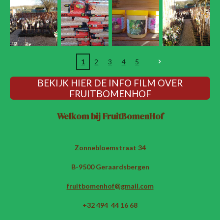
1
2
3
4
5
BEKIJK HIER DE INFO FILM OVER
FRUITBOMENHOF
Welkom bij FruitBomenHof
Zonnebloemstraat 34
B-9500 Geraardsbergen
fruitbomenhof@gmail.com
+32 494 44 16 68